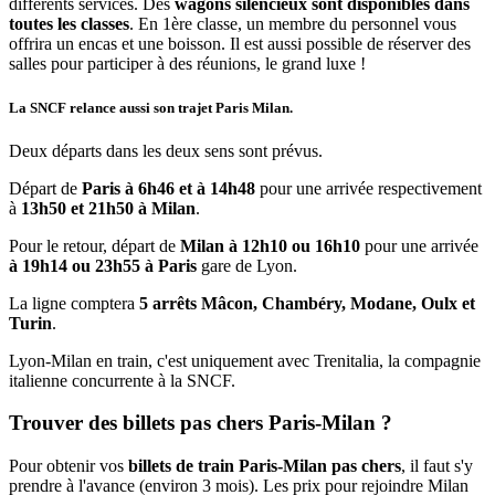
différents services. Des
wagons silencieux sont disponibles dans
toutes les classes
. En 1ère classe, un membre du personnel vous
offrira un encas et une boisson. Il est aussi possible de réserver des
salles pour participer à des réunions, le grand luxe !
La SNCF relance aussi son trajet Paris Milan.
Deux départs dans les deux sens sont prévus.
Départ de
Paris à 6h46 et à 14h48
pour une arrivée respectivement
à
13h50 et 21h50 à Milan
.
Pour le retour, départ de
Milan à 12h10 ou 16h10
pour une arrivée
à 19h14 ou 23h55 à Paris
gare de Lyon.
La ligne comptera
5 arrêts Mâcon, Chambéry, Modane, Oulx et
Turin
.
Lyon-Milan en train, c'est uniquement avec Trenitalia, la compagnie
italienne concurrente à la SNCF.
Trouver des billets pas chers Paris-Milan ?
Pour obtenir vos
billets de train Paris-Milan pas chers
, il faut s'y
prendre à l'avance (environ 3 mois). Les prix pour rejoindre Milan