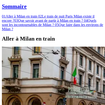
Sommaire
01
Aller à Milan en train
02
Le train de nuit Paris Milan existe il
encore ?
03
Que savoir avant de partir à Milan en train ?
04
Quels
sont les incontournables de Milan ?
05
Que faire dans les environs de
Milan ?
Aller à Milan en train