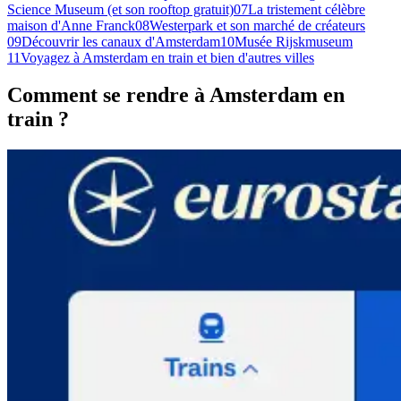
Science Museum (et son rooftop gratuit)
07
La tristement célèbre
maison d'Anne Franck
08
Westerpark et son marché de créateurs
09
Découvrir les canaux d'Amsterdam
10
Musée Rijskmuseum
11
Voyagez à Amsterdam en train et bien d'autres villes
Comment se rendre à Amsterdam en
train ?