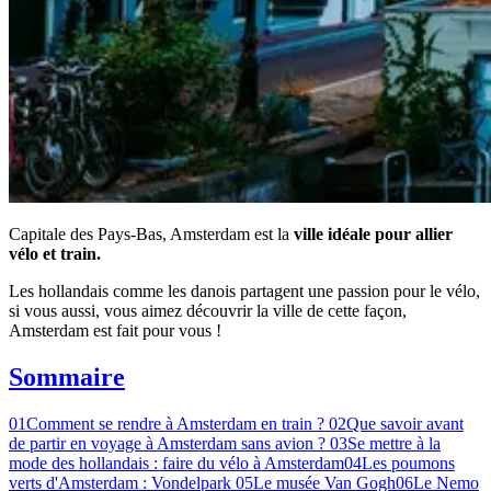
Capitale des Pays-Bas, Amsterdam est la
ville idéale pour allier
vélo et train.
Les hollandais comme les danois partagent une passion pour le vélo,
si vous aussi, vous aimez découvrir la ville de cette façon,
Amsterdam est fait pour vous !
Sommaire
01
Comment se rendre à Amsterdam en train ?
02
Que savoir avant
de partir en voyage à Amsterdam sans avion ?
03
Se mettre à la
mode des hollandais : faire du vélo à Amsterdam
04
Les poumons
verts d'Amsterdam : Vondelpark
05
Le musée Van Gogh
06
Le Nemo